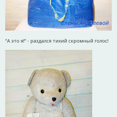
"А это я!" - раздался тихий скромный голос!